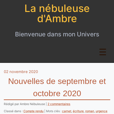
La nébuleuse
d'Ambre
Bienvenue dans mon Univers
02 novembre 2020
Nouvelles de septembre et
octobre 2020
Rédigé par Ambre Nébuleuse
2 commentaires
Classé dans :
Compte rendu
Mots clés :
carnet
,
écriture
,
roman
,
urgence