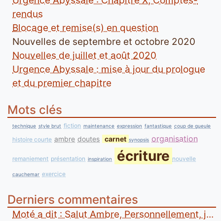
Urgence Abyssale : Chapitre X, Comptes-
rendus
Blocage et remise(s) en question
Nouvelles de septembre et octobre 2020
Nouvelles de juillet et août 2020
Urgence Abyssale : mise à jour du prologue
et du premier chapitre
Mots clés
fiction
technique
style brut
maintenance
expression
fantastique
coup de gueule
organisation
ambre
doutes
carnet
histoire courte
synopsis
écriture
remaniement
présentation
nouvelle
inspiration
exercice
cauchemar
Derniers commentaires
Moté a dit : Salut Ambre, Personnellement, j...