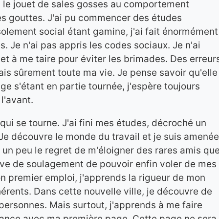
urs le jouet de sales gosses au comportement
les gouttes. J'ai pu commencer des études
solement social étant gamine, j'ai fait énormément
s. Je n'ai pas appris les codes sociaux. Je n'ai
et à me taire pour éviter les brimades. Des erreur
erais sûrement toute ma vie. Je pense savoir qu'elle
age s'étant en partie tournée, j'espère toujours
l'avant.
qui se tourne. J'ai fini mes études, décroché un
Je découvre le monde du travail et je suis amenée
c un peu le regret de m'éloigner des rares amis qu
tive de soulagement de pouvoir enfin voler de mes
n premier emploi, j'apprends la rigueur de mon
érents. Dans cette nouvelle ville, je découvre de
personnes. Mais surtout, j'apprends à me faire
istance avec ma première page. Cette page ne sera