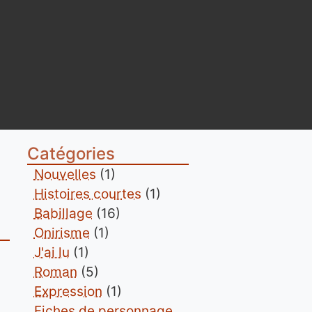
Catégories
Nouvelles
(1)
Histoires courtes
(1)
Babillage
(16)
Onirisme
(1)
J'ai lu
(1)
Roman
(5)
Expression
(1)
Fiches de personnage