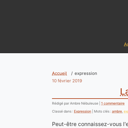
A
Accueil
expression
10 février 2019
La
Rédigé par Ambre Nébuleuse
1 commentaire
Classé dans :
Expression
Mots clés :
ambre
,
ex
Peut-être connaissez-vous l'e