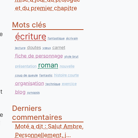
et du premier chapitre
Mots clés
e
écriture
fantastique
écrivain
doutes
carnet
lecture
vœux
fiche de personnage
style brut
roman
présentation
nouvelle
histoire courte
coup de gueule
fantastic
organisation
exercice
technique
t
blog
synopsis
Derniers
ge
commentaires
i
Moté a dit : Salut Ambre,
Personnellement, j...