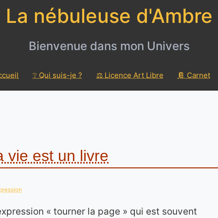
La nébuleuse d'Ambre
Bienvenue dans mon Univers
ccueil
❔ Qui suis-je ?
⚖️ Licence Art Libre
📔 Carnet
 vie est un livre
pression
xpression « tourner la page » qui est souvent