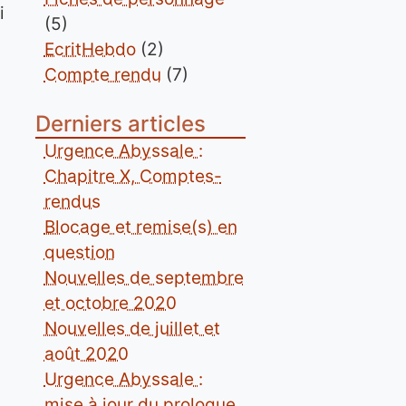
i
(5)
EcritHebdo
(2)
Compte rendu
(7)
Derniers articles
Urgence Abyssale :
Chapitre X, Comptes-
rendus
Blocage et remise(s) en
question
Nouvelles de septembre
et octobre 2020
Nouvelles de juillet et
août 2020
Urgence Abyssale :
mise à jour du prologue