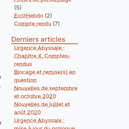
(5)
EcritHebdo
(2)
Compte rendu
(7)
Derniers articles
Urgence Abyssale :
Chapitre X, Comptes-
rendus
Blocage et remise(s) en
e
question
.
Nouvelles de septembre
et octobre 2020
Nouvelles de juillet et
août 2020
,
Urgence Abyssale :
e
mise à jour du prologue