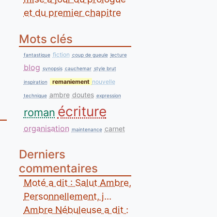
et du premier chapitre
Mots clés
fiction
fantastique
coup de gueule
lecture
blog
synopsis
cauchemar
style brut
remaniement
nouvelle
inspiration
ambre
doutes
technique
expression
écriture
roman
organisation
carnet
maintenance
Derniers
commentaires
Moté a dit : Salut Ambre,
Personnellement, j...
Ambre Nébuleuse a dit :