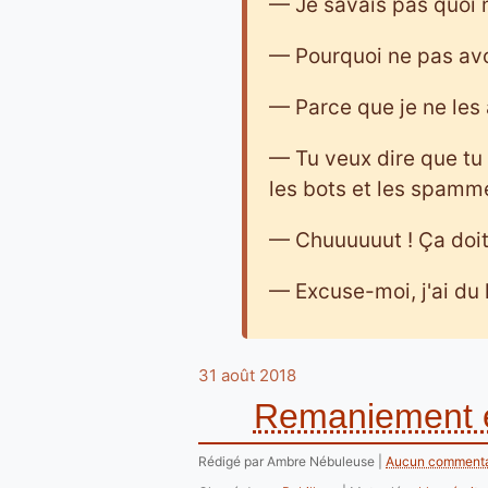
— Je savais pas quoi m
— Pourquoi ne pas avoi
— Parce que je ne le
— Tu veux dire que tu 
les bots et les spamm
— Chuuuuuut ! Ça doit 
— Excuse-moi, j'ai du l
31 août 2018
Remaniement et 
Rédigé par Ambre Nébuleuse
Aucun commenta