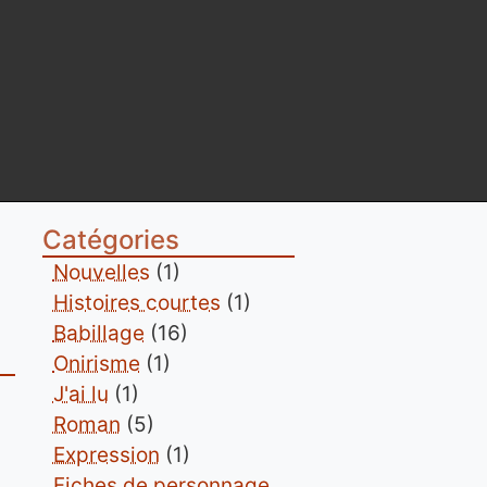
Catégories
Nouvelles
(1)
Histoires courtes
(1)
Babillage
(16)
Onirisme
(1)
J'ai lu
(1)
Roman
(5)
Expression
(1)
Fiches de personnage