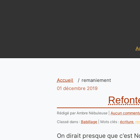
A
Accueil
remaniement
01 décembre 2019
Refonte
Rédigé par Ambre Nébuleuse
Aucun commenta
Classé dans :
Babillage
Mots clés :
écriture
,
re
On dirait presque que c’est No