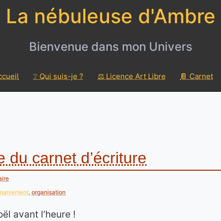
La nébuleuse d'Ambre
Bienvenue dans mon Univers
ccueil
❔ Qui suis-je ?
⚖️ Licence Art Libre
📔 Carnet
 du carnet d’écriture
ire
maniement
,
organisation
ël avant l’heure !