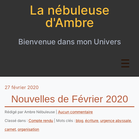
La nébuleuse
d'Ambre
Bienvenue dans mon Univers
27 février 2020
Nouvelles de Février 2020
Rédigé par Ambre Nébuleuse
Aucun commentaire
Classé dans :
Compte rendu
Mots clés :
blog
,
écriture
,
urgence abyssale
,
carnet
,
organisation