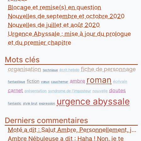
Blocage et remise(s) en question
Nouvelles de septembre et octobre 2020
Nouvelles de juillet et août 2020
Urgence Abyssale : mise à jour du prologue
et du premier chapitre
Mots clés
organisation
fiche de personnage
écrit hebdo
technique
roman
ambre
fiction
écrivain
fantastique
vœux
cauchemar
carnet
doutes
présentation
syndrome de l'imposteur
nouvelle
urgence abyssale
fantastic
style brut
expression
Derniers commentaires
Moté a dit : Salut Ambre, Personnellement, j...
Ambre Nébuleuse a dit : Haha ! Non, je te