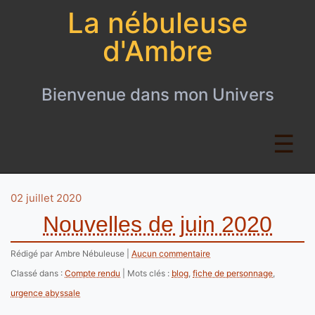
La nébuleuse
d'Ambre
Bienvenue dans mon Univers
02 juillet 2020
Nouvelles de juin 2020
Rédigé par Ambre Nébuleuse
Aucun commentaire
Classé dans :
Compte rendu
Mots clés :
blog
,
fiche de personnage
,
urgence abyssale